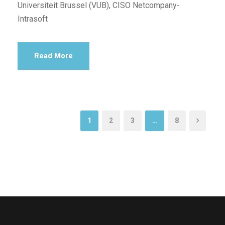
Universiteit Brussel (VUB), CISO Netcompany-
Intrasoft
Read More
1
2
3
…
8