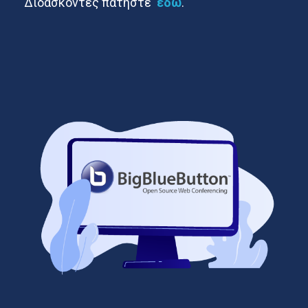
Διδάσκοντες πατήστε
εδώ
.