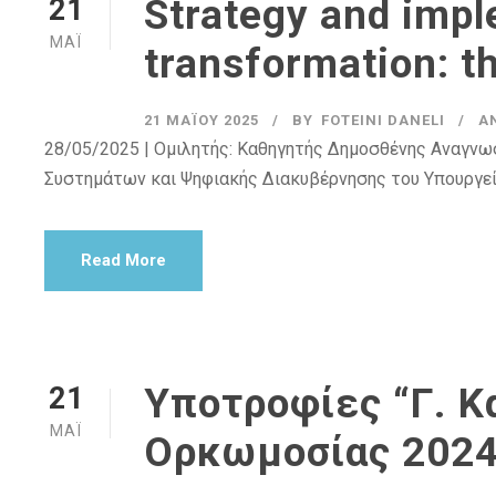
Strategy and impl
21
ΜΆΙ
transformation: t
21 ΜΑΪ́ΟΥ 2025
BY
FOTEINI DANELI
Α
28/05/2025 | Ομιλητής: Καθηγητής Δημοσθένης Αναγν
Συστημάτων και Ψηφιακής Διακυβέρνησης του Υπουργε
Read More
Υποτροφίες “Γ. 
21
ΜΆΙ
Ορκωμοσίας 2024