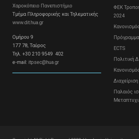
Χαροκόπειο Πανεπιστήμιο
ΦΕΚ Τροπο
Τμήμα Πληροφορικής και Τηλεματικής
2024
www.dit.hua.gr
Κανονισμό
Ομήρου 9
Πρόγραμμα
177 78, Ταύρος
ECTS
Τηλ. +30 210 9549 402
Πολιτική 
e-mail:
itpsec@hua.gr
Κανονισμό
Διαχείρισ
Παλαιός ι
Μεταπτυχι