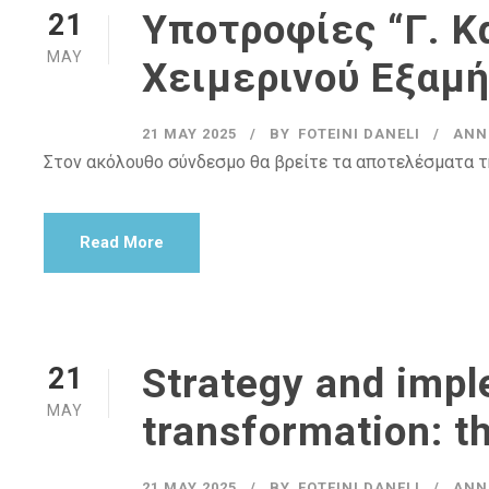
Υποτροφίες “Γ. 
21
MAY
Χειμερινού Εξαμ
21 MAY 2025
BY
FOTEINI DANELI
ANN
Στον ακόλουθο σύνδεσμο θα βρείτε τα αποτελέσματα τ
Read More
Strategy and impl
21
MAY
transformation: t
21 MAY 2025
BY
FOTEINI DANELI
ANN