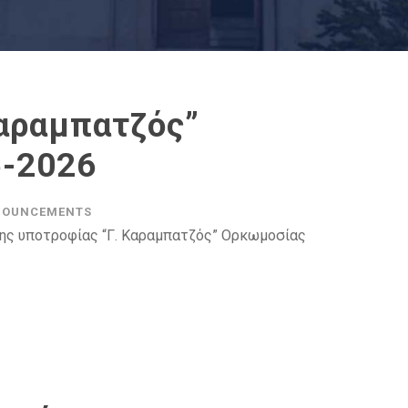
Καραμπατζός”
-2026
NOUNCEMENTS
της υποτροφίας “Γ. Καραμπατζός” Ορκωμοσίας