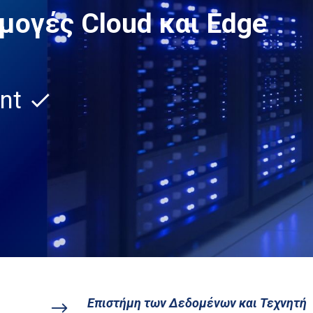
μογές Cloud και Edge
ent
check
Επιστήμη των Δεδομένων και Τεχνητή