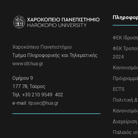
Πληροφορ
ΦΕΚ Ιδρυσ
Χαροκόπειο Πανεπιστήμιο
ΦΕΚ Τροπο
Τμήμα Πληροφορικής και Τηλεματικής
2024
www.dit.hua.gr
Κανονισμό
Ομήρου 9
Πρόγραμμα
177 78, Ταύρος
ECTS
Τηλ. +30 210 9549 402
Πολιτική 
e-mail:
itpsec@hua.gr
Κανονισμό
Διαχείρισ
Παλαιός ι