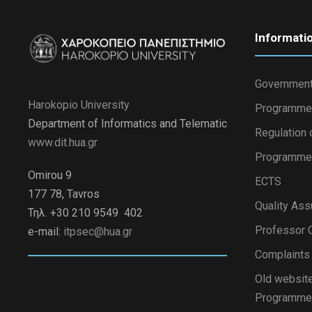
Informati
Government
Harokopio University
Programme
Department of Informatics and Telematic
Regulation 
www.dit.hua.gr
Programme 
Omirou 9
ECTS
177 78, Tavros
Quality Ass
Τηλ. +30 210 9549 402
Professor C
e-mail:
itpsec@hua.gr
Complaint
Old website
Programme